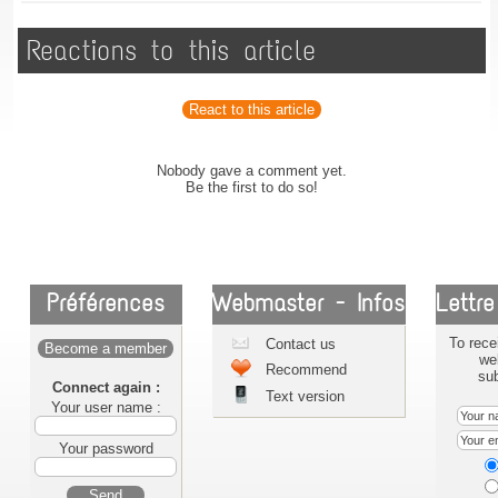
Reactions to this article
React to this article
Nobody gave a comment yet.
Be the first to do so!
Préférences
Webmaster - Infos
Lettre
To rece
Contact us
Become a member
we
Recommend
sub
Connect again :
Text version
Your user name :
Your password
Send