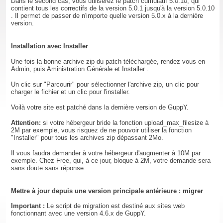
Dans le second cas, vous utiliserez le patch cumulatif 5.0.10, qui
contient tous les correctifs de la version 5.0.1 jusqu'à la version 5.0.10
. Il permet de passer de n'importe quelle version 5.0.x à la dernière
version.
Installation avec Installer
Une fois la bonne archive zip du patch téléchargée, rendez vous en
Admin, puis Aministration Générale et Installer .
Un clic sur "Parcourir" pour sélectionner l'archive zip, un clic pour
charger le fichier et un clic pour l'installer.
Voilà votre site est patché dans la dernière version de GuppY.
Attention:
si votre hébergeur bride la fonction upload_max_filesize à
2M par exemple, vous risquez de ne pouvoir utiliser la fonction
"Installer" pour tous les archives zip dépassant 2Mo.
Il vous faudra demander à votre hébergeur d'augmenter à 10M par
exemple. Chez Free, qui, à ce jour, bloque à 2M, votre demande sera
sans doute sans réponse.
Mettre à jour depuis une version principale antérieure : migrer
Important :
Le script de migration est destiné aux sites web
fonctionnant avec une version 4.6.x de GuppY.