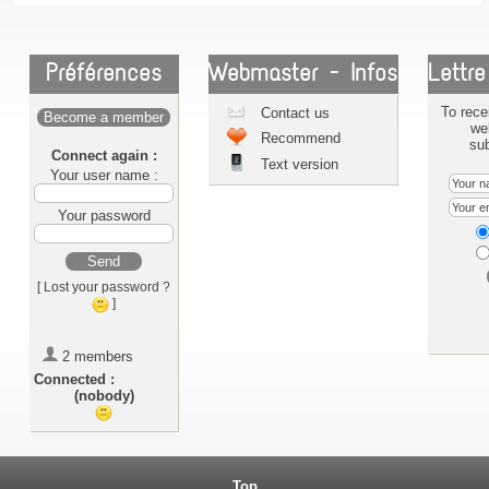
Préférences
Webmaster - Infos
Lettre
To rece
Contact us
Become a member
we
Recommend
sub
Connect again :
Text version
Your user name :
Your password
Send
[ Lost your password ?
]
2 members
Connected :
(nobody)
Top