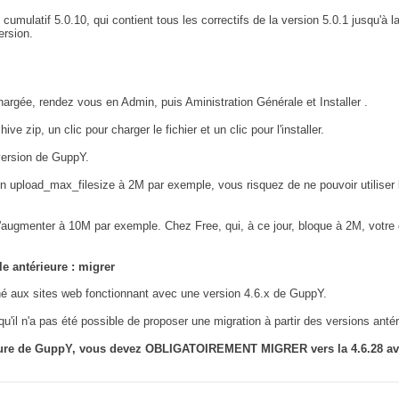
cumulatif 5.0.10, qui contient tous les correctifs de la version 5.0.1 jusqu'à l
ersion.
hargée, rendez vous en Admin, puis Aministration Générale et Installer .
ive zip, un clic pour charger le fichier et un clic pour l'installer.
 version de GuppY.
on upload_max_filesize à 2M par exemple, vous risquez de ne pouvoir utiliser la
d'augmenter à 10M par exemple. Chez Free, qui, à ce jour, bloque à 2M, votr
le antérieure : migrer
iné aux sites web fonctionnant avec une version 4.6.x de GuppY.
qu'il n'a pas été possible de proposer une migration à partir des versions antér
rieure de GuppY, vous devez OBLIGATOIREMENT MIGRER vers la 4.6.28 avan