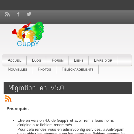
Accueil
Blog
Forum
Liens
Livre d'or
Nouvelles
Photos
Téléchargements
Migration en v5.0
Pré-requis:
Etre en version 4.6 de GuppY et avoir remis leurs noms
d'origine aux fichiers renommés .
Pour cela rendez vous en admin/config services, à Anti-Spam
vous videz les champs avec les noms des fichiers renommés