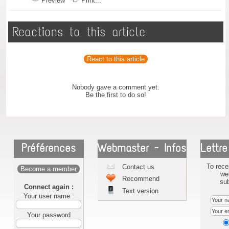
Preview
Print...
Reactions to this article
React to this article
Nobody gave a comment yet.
Be the first to do so!
Préférences
Webmaster - Infos
Lettre
To rece
Contact us
Become a member
we
Recommend
sub
Connect again :
Text version
Your user name :
Your password