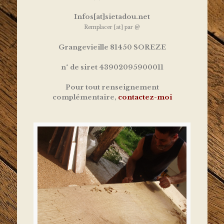
Infos[at]sietadou.net
Remplacer [at] par @
Grangevieille 81450 SOREZE
n° de siret 43902095900011
Pour tout renseignement
complémentaire,
contactez-moi