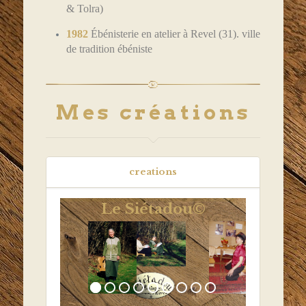
& Tolra)
1982
Ébénisterie en atelier à Revel (31). ville
de tradition ébéniste
Mes créations
creations
Le Siétadou©