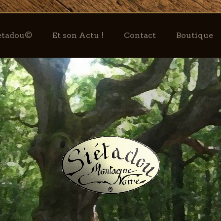
iétadou©
Et son Actu !
Contact
Boutique