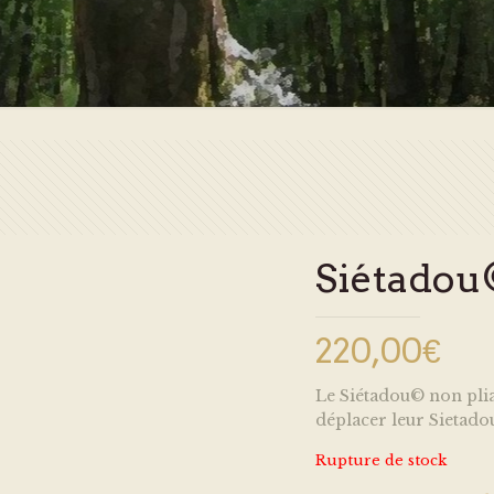
Siétadou
220,00
€
Le Siétadou© non plia
déplacer leur Sietadou©
Rupture de stock