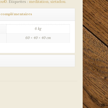
dou©
.
Étiquettes :
meditation
,
sietadou
.
 complémentaires
6 kg
60 × 40 × 40 cm